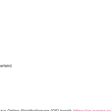
erlein)
zur Online-Streitbeilegung (OS) bereit:
https://ec.europa.e